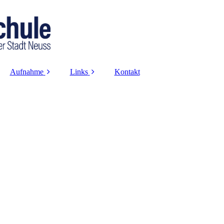
Aufnahme
Links
Kontakt
Anmeldung
Logineo-Login
Infoveranstaltung
Projekte und
Kooperationen
Probeunterricht
Datenschutz
Haftung
Impressum