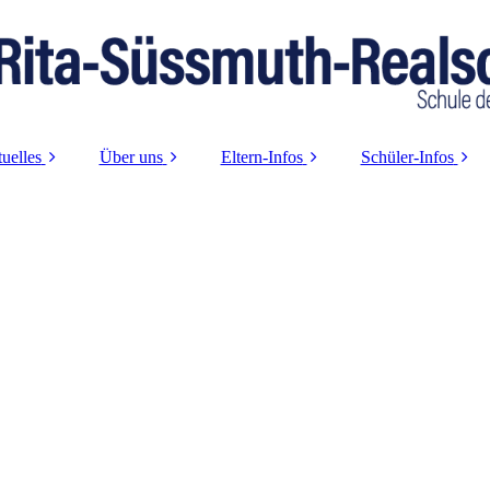
uelles
Über uns
Eltern-Infos
Schüler-Infos
Aktuelle Infos
Schulleitung
Krankmeldung
Logineo-Login
2025/2026
Sekretariat
Beurlaubungen
Berufswahl-
Termine
Orientierung
Kollegium
Vorlagen
ad-Sprechstunden
SV
Schulsozialarbeit
Beratung
Presseartikel
Was macht uns
Info-Abende
Nachruf
besonders
Schulpflegschaft
Unsere Leitideen
Förderverein
Schülerprojekte
Betreuungsverein 13+