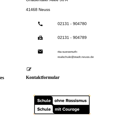
41468 Neuss
02131 - 904780
02131 - 904789
rita-suessmuth-
realschule@stadt.neuss.de
Kontaktformular
es