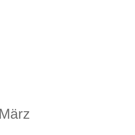
Schulprogramm
Links für Eltern
Hausordnung
Infos für die neuen 5.
FAQ Realschule
Klässler
Zuständigkeiten
Beschwerde-
Management
Archiv
 März