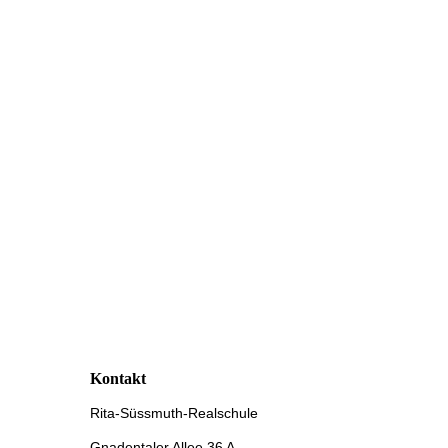
Kontakt
Rita-Süssmuth-Realschule
Gnadentaler Allee 36 A