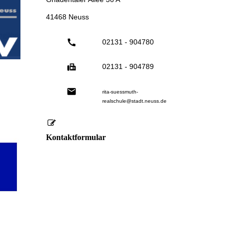
41468 Neuss
02131 - 904780
02131 - 904789
rita-suessmuth-
realschule@stadt.neuss.de
Kontaktformular