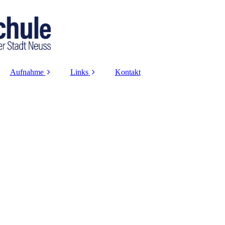
Aufnahme
Links
Kontakt
Anmeldung
Logineo-Login
Infoveranstaltung
Projekte und
Kooperationen
Probeunterricht
Datenschutz
Haftung
Impressum