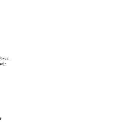
Messe.
 wir
e