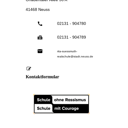
41468 Neuss
02131 - 904780
02131 - 904789
rita-suessmuth-
realschule@stadt.neuss.de
Kontaktformular