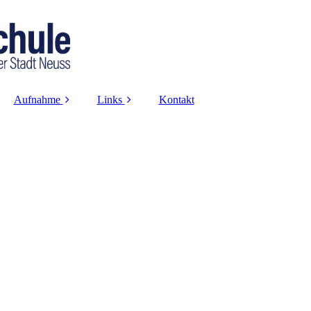
Aufnahme
Links
Kontakt
Anmeldung
Logineo-Login
Infoveranstaltung
Projekte und
Kooperationen
Probeunterricht
Datenschutz
Haftung
Impressum