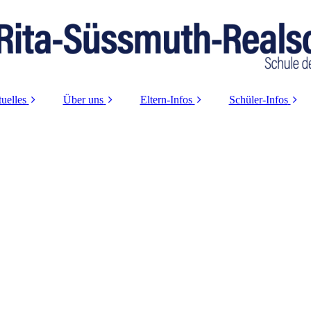
uelles
Über uns
Eltern-Infos
Schüler-Infos
Aktuelle Infos
Schulleitung
Krankmeldung
Logineo-Login
2025/2026
Sekretariat
Beurlaubungen
Berufswahl-
Termine
Orientierung
Kollegium
Vorlagen
ad-Sprechstunden
SV
Schulsozialarbeit
Beratung
Presseartikel
Was macht uns
Info-Abende
Nachruf
besonders
Schulpflegschaft
Unsere Leitideen
Förderverein
Schülerprojekte
Betreuungsverein 13+