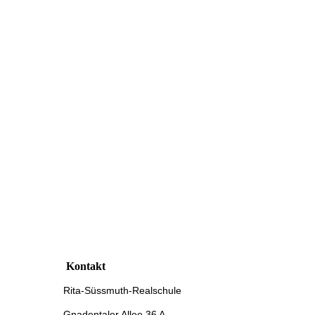
Kontakt
Rita-Süssmuth-Realschule
Gnadentaler Allee 36 A