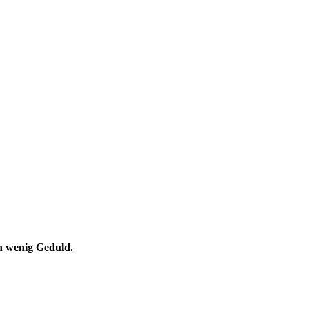
Schulprogramm
Links für Eltern
Hausordnung
Infos für die neuen 5.
FAQ Realschule
Klässler
Zuständigkeiten
Beschwerde-
Management
Archiv
in wenig Geduld.