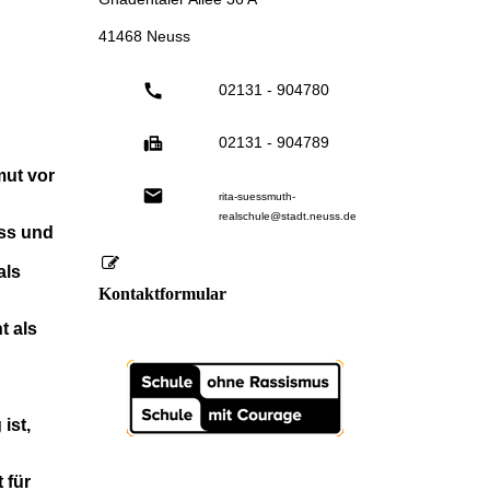
41468 Neuss
02131 - 904780
02131 - 904789
mut vor
rita-suessmuth-
realschule@stadt.neuss.de
ass und
als
Kontaktformular
t als
ist,
 für