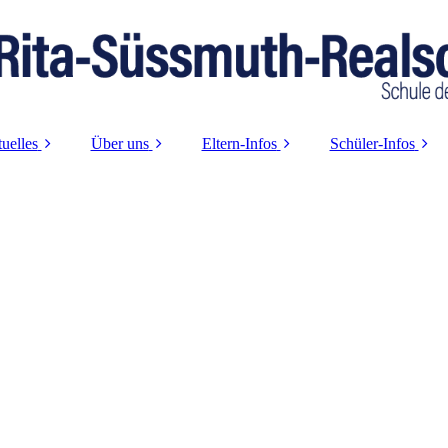
uelles
Über uns
Eltern-Infos
Schüler-Infos
Aktuelle Infos
Schulleitung
Krankmeldung
Logineo-Login
2025/2026
Sekretariat
Beurlaubungen
Berufswahl-
Termine
Orientierung
Kollegium
Vorlagen
ad-Sprechstunden
SV
Schulsozialarbeit
Beratung
Presseartikel
Was macht uns
Info-Abende
Nachruf
besonders
Schulpflegschaft
Unsere Leitideen
Förderverein
Schülerprojekte
Betreuungsverein 13+