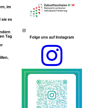
rn, im
 sie es
ondern
den Tag
Folge uns auf Instagram
er
llen,