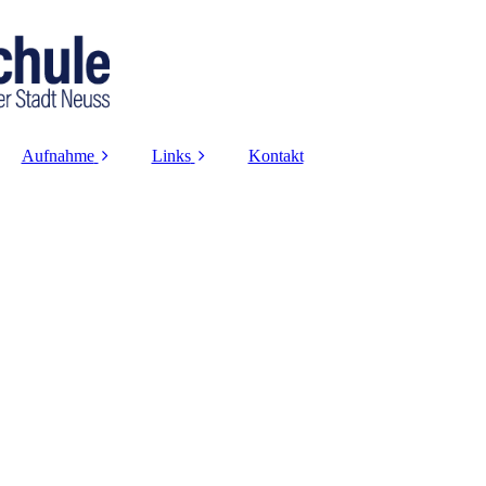
Aufnahme
Links
Kontakt
Anmeldung
Logineo-Login
Infoveranstaltung
Projekte und
Kooperationen
Probeunterricht
Datenschutz
Haftung
Impressum