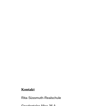
Kontakt
Rita-Süssmuth-Realschule
Gnadentaler Allee 36 A