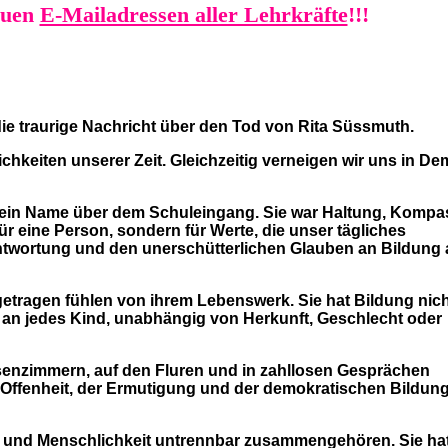
neuen
E-Mailadressen aller Lehrkräfte
!
!!
die traurige Nachricht über den Tod von Rita Süssmuth.
hkeiten unserer Zeit. Gleichzeitig verneigen wir uns in De
s ein Name über dem Schuleingang. Sie war Haltung, Komp
ür eine Person, sondern für Werte, die unser tägliches
ntwortung und den unerschütterlichen Glauben an Bildung 
etragen fühlen von ihrem Lebenswerk. Sie hat Bildung nich
– an jedes Kind, unabhängig von Herkunft, Geschlecht oder
senzimmern, auf den Fluren und in zahllosen Gesprächen
 Offenheit, der Ermutigung und der demokratischen Bildung 
g und Menschlichkeit untrennbar zusammengehören. Sie hat