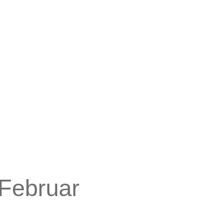
Schulprogramm
Links für Eltern
Hausordnung
Infos für die neuen 5.
FAQ Realschule
Klässler
Zuständigkeiten
Beschwerde-
Management
Archiv
 Februar